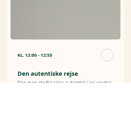
KL.
12:00
-
12:55
Den autentiske rejse
Kan man stadig rejse autentisk i en verden
styret af AI, apps og algoritmer?
Arrangører
POV International
J9 - Fremtidens Scene: Magt, medier og
tech