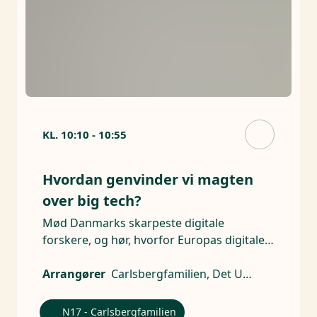
KL.
10:10
-
10:55
Hvordan genvinder vi magten
over big tech?
Mød Danmarks skarpeste digitale
forskere, og hør, hvorfor Europas digitale
suverænitet skal styrkes.
Arrangører
Carlsbergfamilien, Det Udenrigspoiltiske Selskab, Videnskabernes Selskab
N17 - Carlsbergfamilien