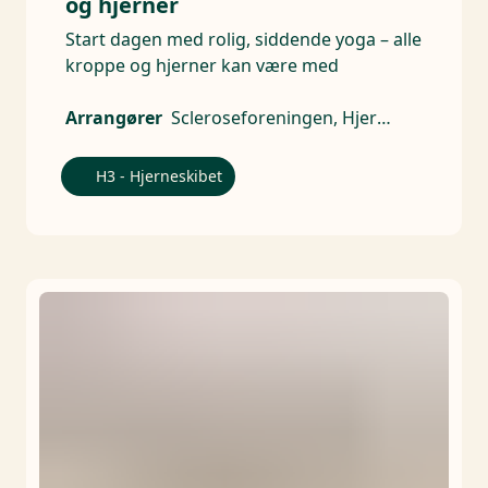
og hjerner
Start dagen med rolig, siddende yoga – alle
kroppe og hjerner kan være med
Arrangører
Scleroseforeningen, Hjerneskadeforeningen, Alzheimerforeningen, CP Danmark - Landsforeningen for cerebral parese, Hjernesagen, Parkinsonforeningen, Hjernerystelsesforeningen
H3 - Hjerneskibet