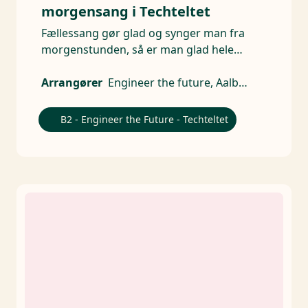
morgensang i Techteltet
Fællessang gør glad og synger man fra
morgenstunden, så er man glad hele
dagen.
Arrangører
Engineer the future, Aalborg Universitet - AAU, Ingeniørforeningen, IDA, DTU, Syddansk Universitet, AU Technical Sciences
B2 - Engineer the Future - Techteltet