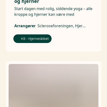
og hjerner
Start dagen med rolig, siddende yoga – alle
kroppe og hjerner kan være med
Arrangører
Scleroseforeningen, Hjerneskadeforeningen, Alzheimerforeningen, CP Danmark - Landsforeningen for cerebral parese, Hjernesagen, Parkinsonforeningen, Hjernerystelsesforeningen
H3 - Hjerneskibet