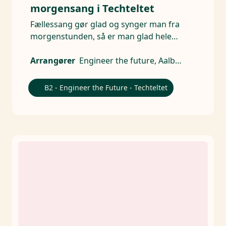
morgensang i Techteltet
Fællessang gør glad og synger man fra
morgenstunden, så er man glad hele
dagen.
Arrangører
Engineer the future, Aalborg Universitet - AAU, Ingeniørforeningen, IDA, DTU, Syddansk Universitet, AU Technical Sciences
B2 - Engineer the Future - Techteltet