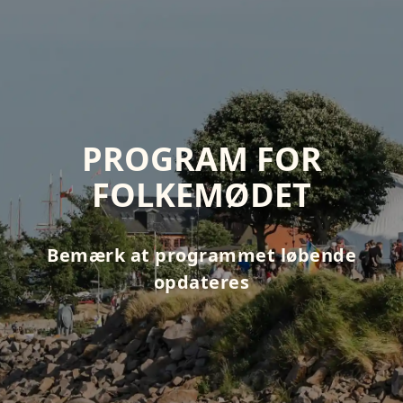
PROGRAM FOR
FOLKEMØDET
Bemærk at programmet løbende
opdateres