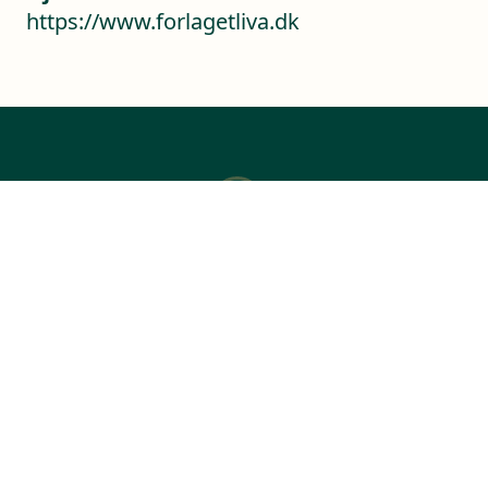
https://www.forlagetliva.dk
Kontaktoplysninger
Sverigesvej 1
3770 Allinge
+45 56 50 37 70
Telefontid ml. kl. 9 - 14 på hverdage