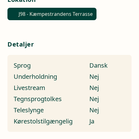
J98 - Kæmpestrandens Terrasse
Detaljer
Sprog
Dansk
Underholdning
Nej
Livestream
Nej
Tegnsprogtolkes
Nej
Teleslynge
Nej
Kørestolstilgængelig
Ja