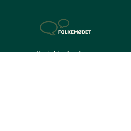
Kontaktoplysninger
Sverigesvej 1
3770 Allinge
+45 56 50 37 70
Telefontid ml. kl. 9 - 14 på hverdage
info@folkemoedet.dk