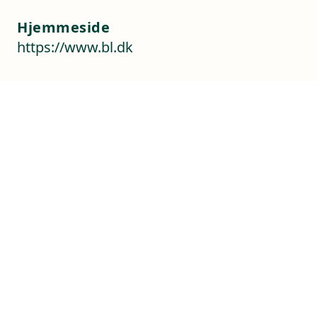
Hjemmeside
https://www.bl.dk
Kontaktoplysninger
Sverigesvej 1
3770 Allinge