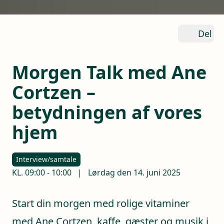
Del
Morgen Talk med Ane
Cortzen –
betydningen af vores
hjem
Interview/samtale
KL.
09:00
-
10:00
|
Lørdag den 14. juni 2025
Start din morgen med rolige vitaminer
med Ane Cortzen, kaffe, gæster og musik i