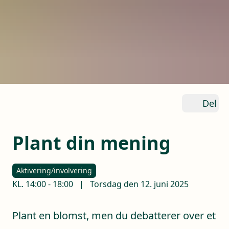
Del
Plant din mening
Aktivering/involvering
KL.
14:00
-
18:00
|
Torsdag den 12. juni 2025
Plant en blomst, men du debatterer over et