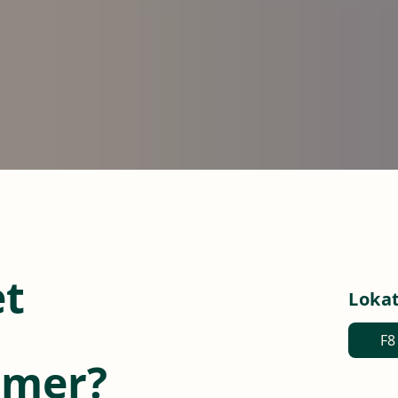
et
Loka
F8
mmer?