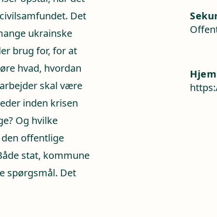
i civilsamfundet. Det
Seku
Offent
 mange ukrainske
r brug for, for at
 gøre hvad, hvordan
Hjem
marbejder skal være
https
eder inden krisen
ige? Og hvilke
 den offentlige
? Både stat, kommune
se spørgsmål. Det