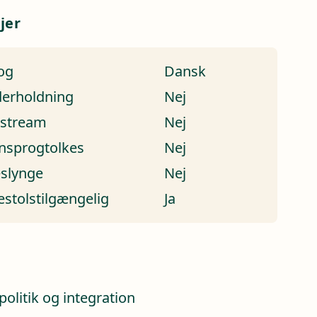
jer
og
Dansk
erholdning
Nej
estream
Nej
nsprogtolkes
Nej
eslynge
Nej
estolstilgængelig
Ja
a
politik og integration