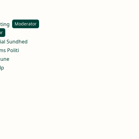
lting
Moderator
or
ocial Sundhed
ms Politi
mune
lp