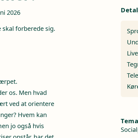
Detal
uni 2026
 skal forberede sig.
Spr
Und
Liv
Teg
Tel
kærpet.
Kør
eder os. Men hvad
rt ved at orientere
linger? Hvem kan
Tem
en jo også hvis
Social
iser opstår, har det