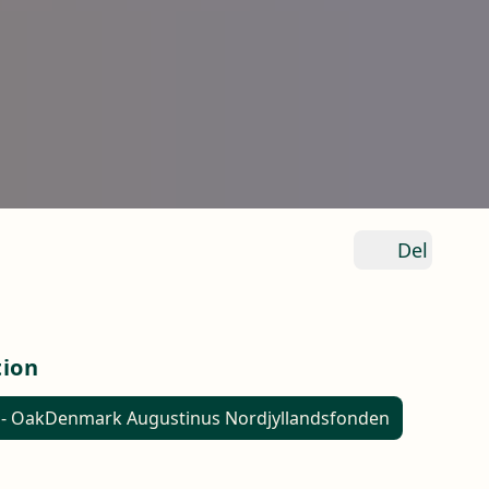
Del
tion
 - OakDenmark Augustinus Nordjyllandsfonden