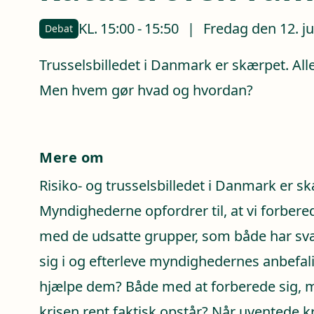
KL.
15:00
-
15:50
|
Fredag den 12. j
Debat
Trusselsbilledet i Danmark er skærpet. Alle
Men hvem gør hvad og hvordan?
Mere om
Risiko- og trusselsbilledet i Danmark er s
Myndighederne opfordrer til, at vi forber
med de udsatte grupper, som både har svæ
sig i og efterleve myndighedernes anbefa
hjælpe dem? Både med at forberede sig, m
krisen rent faktisk opstår? Når uventede kr