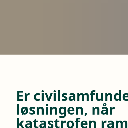
Er civilsamfund
løsningen, når
katastrofen ra