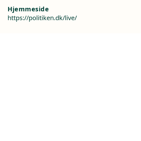
Hjemmeside
https://politiken.dk/live/
Kontaktoplysninger
Sverigesvej 1
3770 Allinge