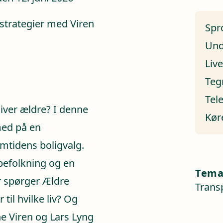
strategier med Viren
Spr
Und
Liv
Teg
Tel
liver ældre? I denne
Kør
med på en
mtidens boligvalg.
befolkning og en
Tem
r spørger Ældre
Trans
til hvilke liv? Og
e Viren og Lars Lyng