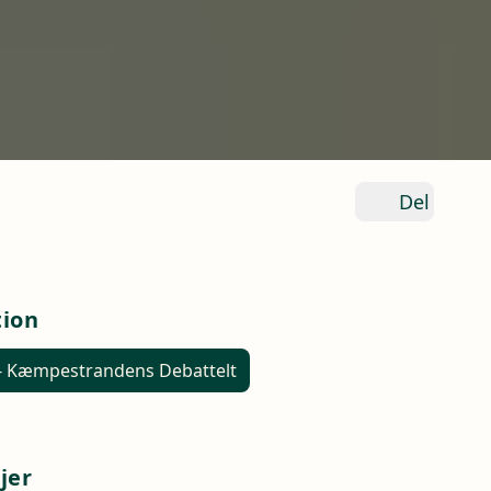
Del
tion
 - Kæmpestrandens Debattelt
jer