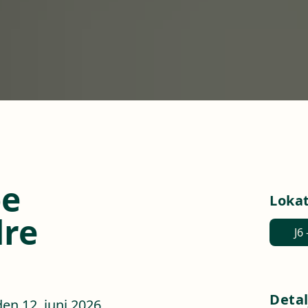
pe
Loka
dre
J6
Detal
en 12. juni 2026