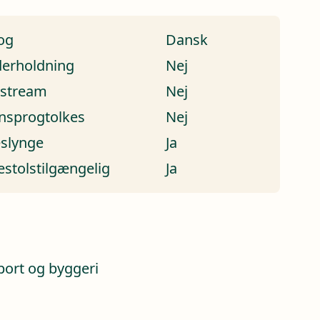
og
Dansk
erholdning
Nej
estream
Nej
nsprogtolkes
Nej
eslynge
Ja
estolstilgængelig
Ja
a
port og byggeri