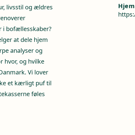
Hjem
, livsstil og ældres
https
renoverer
 i bofællesskaber?
lger at dele hjem
arpe analyser og
 hvor, og hvilke
 Danmark. Vi lover
 et kærligt puf til
tekasserne føles