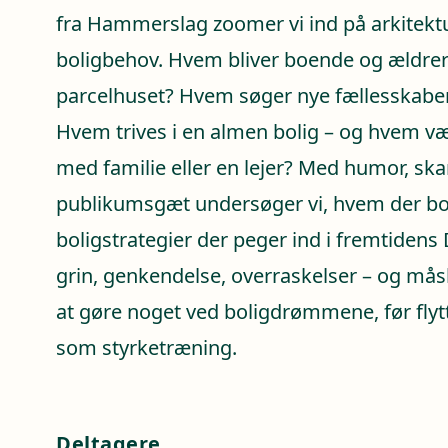
fra Hammerslag zoomer vi ind på arkitektur
boligbehov. Hvem bliver boende og ældre
parcelhuset? Hvem søger nye fællesskaber
Hvem trives i en almen bolig – og hvem væ
med familie eller en lejer? Med humor, sk
publikumsgæt undersøger vi, hvem der bor
boligstrategier der peger ind i fremtidens
grin, genkendelse, overraskelser – og måske
at gøre noget ved boligdrømmene, før flyt
som styrketræning.
Deltagere