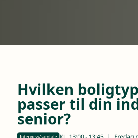
Hvilken boligty
passer til din in
senior?
KL.
13:00
-
13:45
|
Fredag d
Interview/samtale