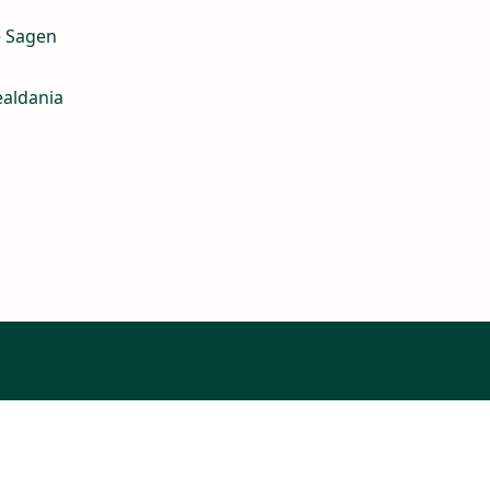
e Sagen
ealdania