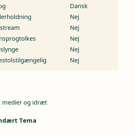
og
Dansk
erholdning
Nej
estream
Nej
nsprogtolkes
Nej
eslynge
Nej
estolstilgængelig
Nej
a
, medier og idræt
ndært Tema