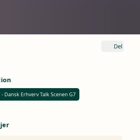
Del
tion
 - Dansk Erhverv Talk Scenen G7
jer