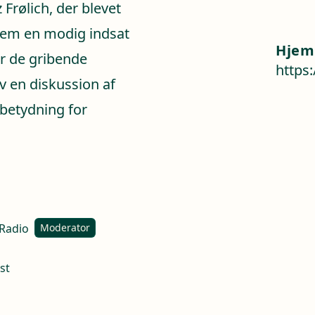
Frølich, der blevet
nem en modig indsat
Hjem
ør de gribende
https
v en diskussion af
betydning for
 Radio
Moderator
st