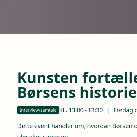
Kunsten fortæll
Børsens historie
KL.
13:00
-
13:30
|
Fredag d
Interview/samtale
Dette event handler om, hvordan Børsen 
uløseligt sammen.