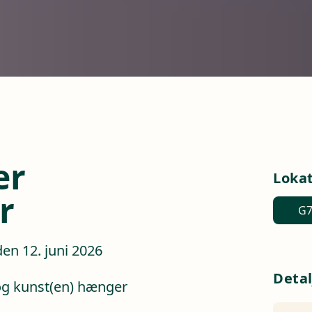
er
Loka
r
G7
en 12. juni 2026
Detal
og kunst(en) hænger