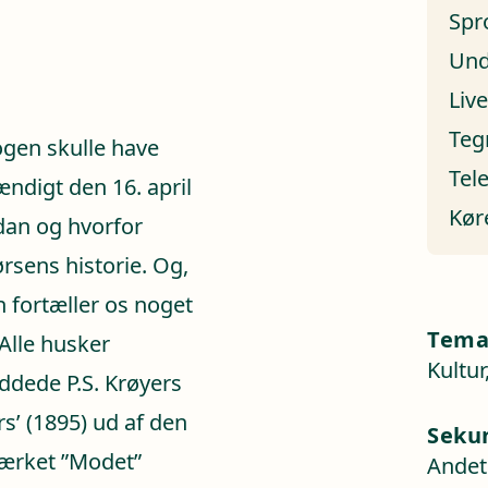
Spr
Und
Liv
Teg
gen skulle have
Tel
tændigt den 16. april
Kør
dan og hvorfor
ørsens historie. Og,
 fortæller os noget
Tem
Alle husker
Kultur
eddede P.S. Krøyers
’ (1895) ud af den
Seku
værket ”Modet”
Andet