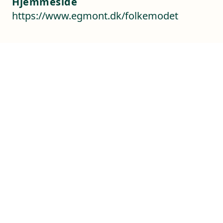
Hjemmeside
https://www.egmont.dk/folkemodet
Kontaktoplysninger
Sverigesvej 1
3770 Allinge
+45 56 50 37 70