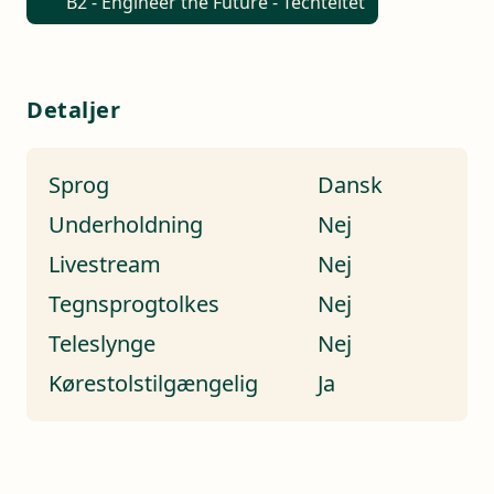
B2 - Engineer the Future - Techteltet
Detaljer
Sprog
Dansk
Underholdning
Nej
Livestream
Nej
Tegnsprogtolkes
Nej
Teleslynge
Nej
Kørestolstilgængelig
Ja