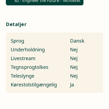
B2 - Engineer the Future - Techteltet
Detaljer
Sprog
Dansk
Underholdning
Nej
Livestream
Nej
Tegnsprogtolkes
Nej
Teleslynge
Nej
Kørestolstilgængelig
Ja