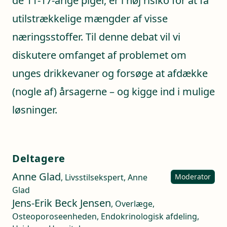
de 11-17-årige piger, er i høj risiko for at få
utilstrækkelige mængder af visse
næringsstoffer. Til denne debat vil vi
diskutere omfanget af problemet om
unges drikkevaner og forsøge at afdække
(nogle af) årsagerne – og kigge ind i mulige
løsninger.
Deltagere
Anne Glad
, Livsstilsekspert, Anne
Moderator
Glad
Jens-Erik Beck Jensen
, Overlæge,
Osteoporoseenheden, Endokrinologisk afdeling,