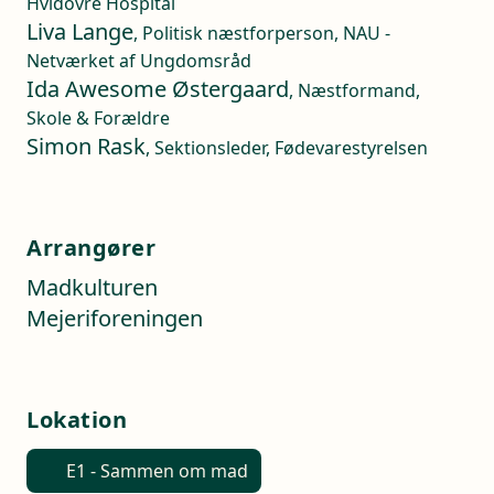
Hvidovre Hospital
Liva Lange
, Politisk næstforperson, NAU -
Netværket af Ungdomsråd
Ida Awesome Østergaard
, Næstformand,
Skole & Forældre
Simon Rask
, Sektionsleder, Fødevarestyrelsen
Arrangører
Madkulturen
Mejeriforeningen
Lokation
E1 - Sammen om mad