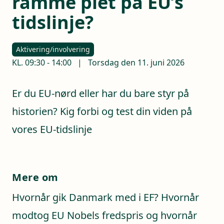
ramme plet på EU’s
tidslinje?
Aktivering/involvering
KL.
09:30
-
14:00
|
Torsdag den 11. juni 2026
Er du EU-nørd eller har du bare styr på
historien? Kig forbi og test din viden på
vores EU-tidslinje
Mere om
Hvornår gik Danmark med i EF? Hvornår
modtog EU Nobels fredspris og hvornår