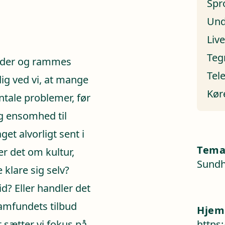
Spr
Und
Liv
Teg
inder og rammes
Tel
ig ved vi, at mange
Kør
ale problemer, før
og ensomhed til
t alvorligt sent i
Tem
r det om kultur,
Sundh
 klare sig selv?
d? Eller handler det
mfundets tilbud
Hjem
sætter vi fokus på
https