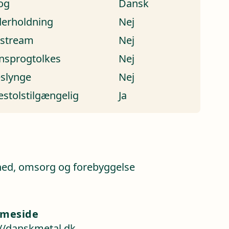
og
Dansk
erholdning
Nej
estream
Nej
nsprogtolkes
Nej
eslynge
Nej
estolstilgængelig
Ja
a
ed, omsorg og forebyggelse
meside
://danskmetal.dk