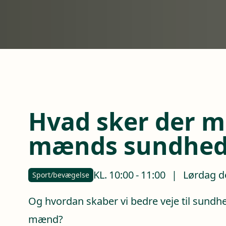
Hvad sker der 
mænds sundhed
KL.
10:00
-
11:00
|
Lørdag de
Sport/bevægelse
Og hvordan skaber vi bedre veje til sundh
mænd?