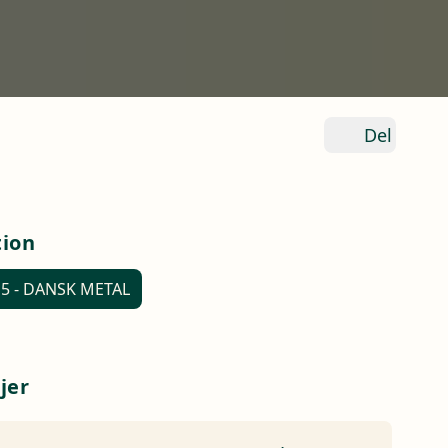
Del
tion
5 - DANSK METAL
jer