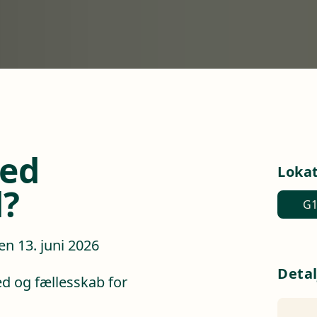
med
Loka
?
G1
n 13. juni 2026
Detal
ed og fællesskab for