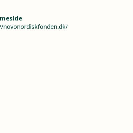
meside
://novonordiskfonden.dk/