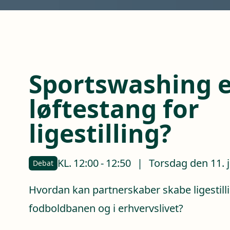
Sportswashing el
løftestang for
ligestilling?
KL.
12:00
-
12:50
|
Torsdag den 11. 
Debat
Hvordan kan partnerskaber skabe ligestill
fodboldbanen og i erhvervslivet?