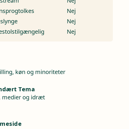
estream
Nej
nsprogtolkes
Nej
eslynge
Nej
estolstilgængelig
Nej
a
illing, køn og minoriteter
ndært Tema
, medier og idræt
meside