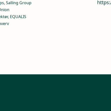
https
ps, Salling Group
Union
ektør, EQUALIS
hverv