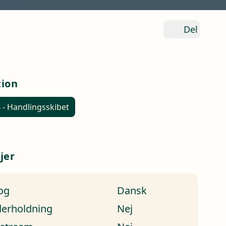
Del
tion
 - Handlingsskibet
jer
og
Dansk
erholdning
Nej