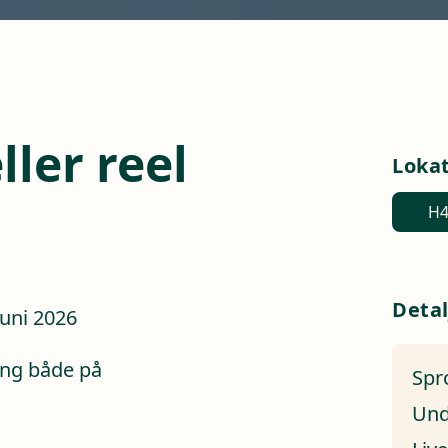
ler reel
Loka
H4
Detal
juni 2026
ing både på
Spr
Und