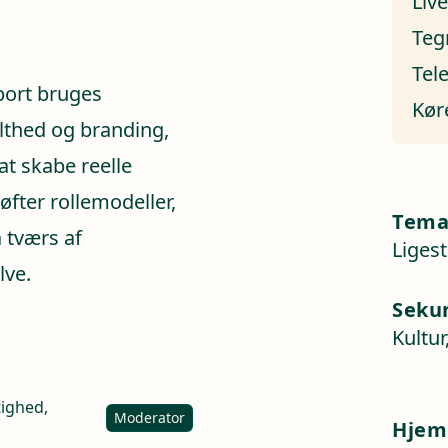
Liv
Teg
Tel
port bruges
Kør
olthed og branding,
at skabe reelle
fter rollemodeller,
Tem
 tværs af
Ligest
lve.
Seku
Kultur
tighed,
Moderator
Hjem