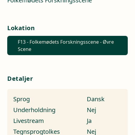
Folkemødets Forskningsscene
Lokation
F13 - Folkemødets Forskningsscene - Øvre
Scene
Detaljer
Sprog
Dansk
Underholdning
Nej
Livestream
Ja
Tegnsprogtolkes
Nej