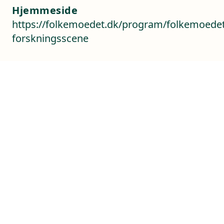
Hjemmeside
https://folkemoedet.dk/program/folkemoedet
forskningsscene
Kontaktoplysninger
Sverigesvej 1
3770 Allinge