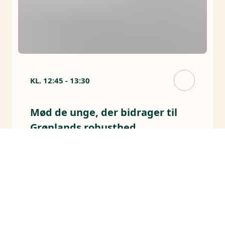
KL.
12:45
-
13:30
Mød de unge, der bidrager til
Grønlands robusthed
Hør hvordan Forsvaret uddanner unge
grønlændere til ansvar, beredskab og
tjeneste i Arktis.
Arrangører
Forsvaret
J10 - FORSVARET - Soldatens Hjørne